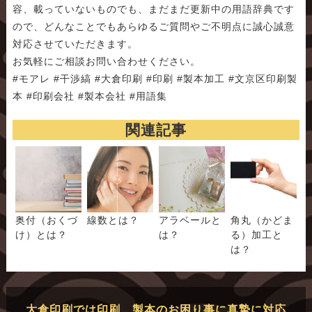
容、載っていないものでも、まだまだ更新中の用語辞典です
ので、どんなことでもあらゆるご質問やご不明点に誠心誠意
対応させていただきます。
お気軽にご相談お問い合わせください。
#モアレ #干渉縞 #大倉印刷 #印刷 #製本加工 #文京区印刷製
本 #印刷会社 #製本会社 #用語集
関連記事
奥付（おくづ
線数とは？
アラベールと
角丸（かどま
け）とは？
は？
る）加工と
は？
大倉印刷では印刷、製本のお困り事に真摯に対応