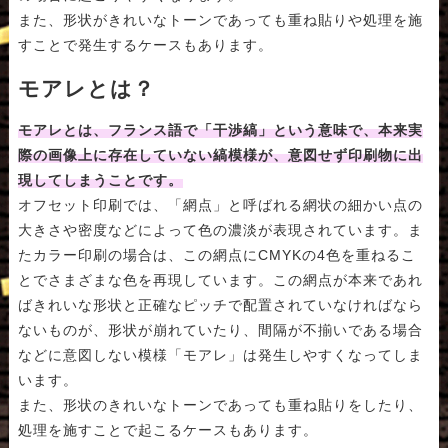
また、形状がきれいなトーンであっても重ね貼りや処理を施
すことで発生するケースもあります。
モアレとは？
モアレとは、フランス語で「干渉縞」という意味で、本来実
際の画像上に存在していない縞模様が、意図せず印刷物に出
現してしまうことです。
オフセット印刷では、「網点」と呼ばれる網状の細かい点の
大きさや密度などによって色の濃淡が表現されています。ま
たカラー印刷の場合は、この網点にCMYKの4色を重ねるこ
とでさまざまな色を再現しています。この網点が本来であれ
ばきれいな形状と正確なピッチで配置されていなければなら
ないものが、形状が崩れていたり、間隔が不揃いである場合
などに意図しない模様「モアレ」は発生しやすくなってしま
います。
また、形状のきれいなトーンであっても重ね貼りをしたり、
処理を施すことで起こるケースもあります。