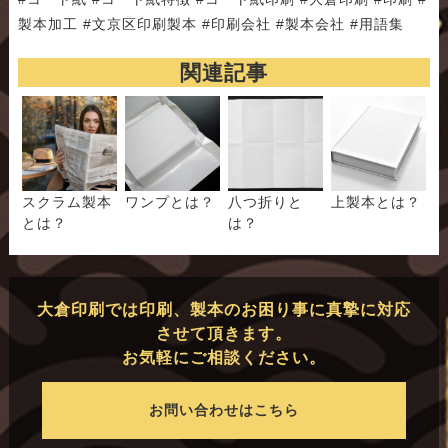
製本加工 #文京区印刷製本 #印刷会社 #製本会社 #用語集
関連記事
スクラム製本
ワンプとは？
八つ折りと
上製本とは？
とは？
は？
大倉印刷では印刷、製本のお困り事に真摯に対応
させて頂きます。
お気軽にご相談ください。
お問い合わせはこちら