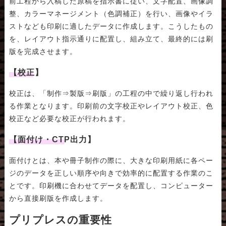
前工程から入稿した原稿を指示書に従い、文字配置、画像調
整、カラーマネージメント（色調補正）を行い、画像やイラ
ストなども印刷に適したデータに作成します。こうしたもの
を、レイアウト指示通りに配置し、組み立て、最終的には刷
版を完成させます。
【校正】
校正は、「制作⇒製版⇒刷版」の工程の中で繰り返し行われ
る作業となります。印刷前の文字校正やレイアウト校正、色
校正など必要な校正が行われます。
【面付け・CTP出力】
面付けとは、本や冊子制作の際に、大きな印刷用紙に各ペー
ジのデータを正しい順序や向きで効率的に配置する作業のこ
とです。印刷機に合わせてデータを配置し、コンピューター
から直接刷版を作成します。
プリプレスの重要性