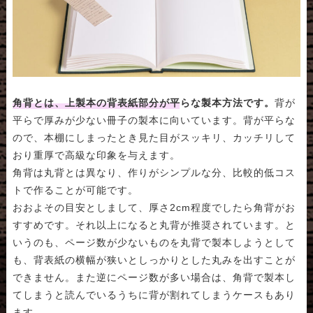
角背とは、上製本の背表紙部分が平らな製本方法です。
背が
平らで厚みが少ない冊子の製本に向いています。背が平らな
ので、本棚にしまったとき見た目がスッキリ、カッチリして
おり重厚で高級な印象を与えます。
角背は丸背とは異なり、作りがシンプルな分、比較的低コス
トで作ることが可能です。
おおよその目安としまして、厚さ2cm程度でしたら角背がお
すすめです。それ以上になると丸背が推奨されています。と
いうのも、ページ数が少ないものを丸背で製本しようとして
も、背表紙の横幅が狭いとしっかりとした丸みを出すことが
できません。また逆にページ数が多い場合は、角背で製本し
てしまうと読んでいるうちに背が割れてしまうケースもあり
ます。