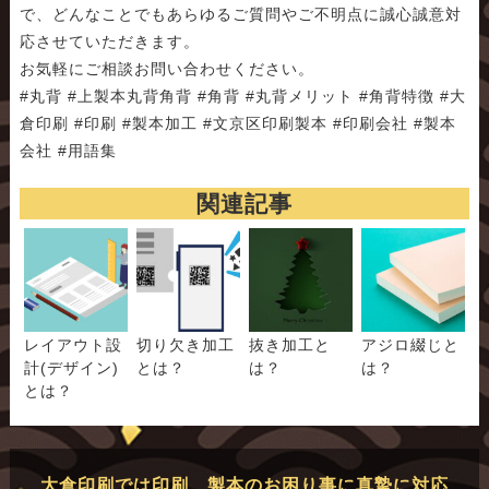
で、どんなことでもあらゆるご質問やご不明点に誠心誠意対
応させていただきます。
お気軽にご相談お問い合わせください。
#丸背 #上製本丸背角背 #角背 #丸背メリット #角背特徴 #大
倉印刷 #印刷 #製本加工 #文京区印刷製本 #印刷会社 #製本
会社 #用語集
関連記事
レイアウト設
切り欠き加工
抜き加工と
アジロ綴じと
計(デザイン)
とは？
は？
は？
とは？
大倉印刷では印刷、製本のお困り事に真摯に対応