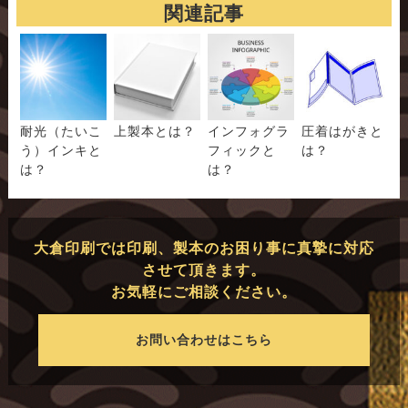
関連記事
耐光（たいこ
上製本とは？
インフォグラ
圧着はがきと
う）インキと
フィックと
は？
は？
は？
大倉印刷では印刷、製本のお困り事に真摯に対応
させて頂きます。
お気軽にご相談ください。
お問い合わせはこちら