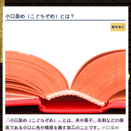
小口染め（こぐちぞめ）とは？
製本加工
「小口染め（こぐちぞめ）」とは、本や冊子、名刺などの側
面である小口に色や模様を施す加工のことです。
小口染め