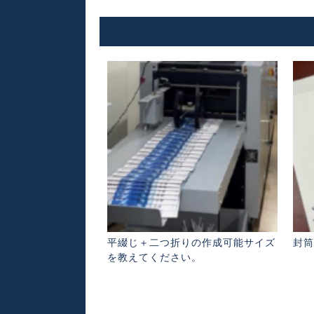
平綴じ＋二つ折りの作成可能サイズ
封筒
を教えてください。