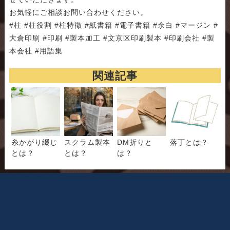
お気軽にご相談お問い合わせください。
#柱 #柱役割 #柱特徴 #紙書籍 #電子書籍 #余白 #マージン #
大倉印刷 #印刷 #製本加工 #文京区印刷製本 #印刷会社 #製
本会社 #用語集
関連記事
糸かがり綴じ
スクラム製本
DM折りと
落丁とは？
とは？
とは？
は？
大倉印刷では印刷、製本のお困り事に真摯に対応
させて頂きます。
お気軽にご相談ください。