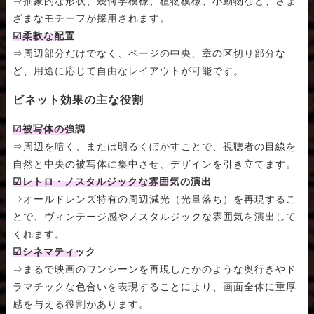
⇒抽象的な形状、幾何学模様、植物模様、小動物など、さま
ざまなモチーフが採用されます。
☑柔軟な配置
⇒周辺部分だけでなく、ページの中央、章の区切り部分な
ど、用途に応じて自由なレイアウトが可能です。
ビネット効果の主な役割
☑被写体の強調
⇒周辺を暗く、または明るくぼかすことで、視聴者の目線を
自然と中央の被写体に集中させ、デザインを引き立てます。
☑レトロ・ノスタルジックな雰囲気の演出
⇒オールドレンズ特有の周辺減光（光量落ち）を再現するこ
とで、ヴィンテージ感やノスタルジックな雰囲気を演出して
くれます。
☑シネマティック
⇒まるで映画のワンシーンを再現したかのような奥行きやド
ラマチックな色合いを表現することにより、画面全体に重厚
感を与える役割があります。