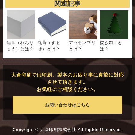
関連記事
連量（れんり
丸背（まる
アッセンブリ
抜き加工と
ょう）とは？
ぜ）とは？
とは？
は？
大倉印刷では印刷、製本のお困り事に真摯に対応
させて頂きます。
お気軽にご相談ください。
お問い合わせはこちら
Copyright © 大倉印刷株式会社 All Rights Reserved.