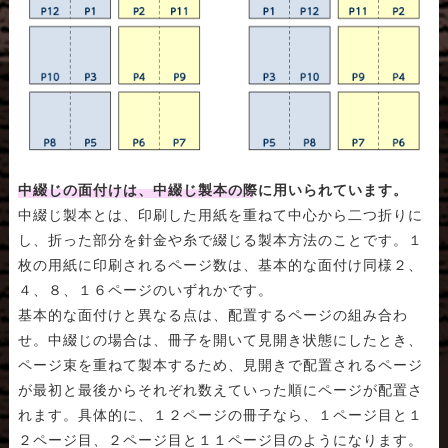
中綴じの面付けは、中綴じ製本の際に用いられています。
中綴じ製本とは、印刷した用紙を重ねて中心から二つ折りに
し、折った部分を針金や糸で綴じる製本方法のことです。１
枚の用紙に印刷されるページ数は、基本的な面付け同様２、
４、８、１６ページのいずれかです。
基本的な面付けと異なる点は、配置するページの組み合わ
せ。中綴じの場合は、冊子を開いて見開き状態にしたとき、
ページ束を重ねて製本するため、見開きで配置されるページ
が最初と最後からそれぞれ数えていった順にページが配置さ
れます。具体的に、１２ページの冊子なら、１ページ目と１
２ページ目、２ページ目と１１ページ目のようになります。