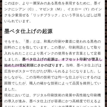
このほか、より一層深みのある黒色を表現するために、墨イ
ンクにシアン（C）、マゼンタ（M）、イエロー（Y）のイン
クを少量混ぜる「リッチブラック」という手法もしばしば用
いられています。
墨ベタ仕上げの起源
そもそも、「墨」とは、和風の印刷や書道に使われる黒色の
顔料のことを指しています。この墨が、印刷用語として取り
入れられたことにより黒インクの使用を表す言葉として定着
しました。
墨ベタ仕上げの起源は、オフセット印刷*が普及し
始めた20世紀初頭にさかのぼります。
当時、墨ベタ仕上げは
広告やポスターでたびたび用いられるようになりました。し
かしながら、この当時の技術では均一な仕上がりにするのは
困難でしたが、職人の確かな技術によって品質を維持してい
ました。
現在においては、デジタル印刷技術の発展や高性能な印刷機
の導入が進み、墨ベタ仕上げが容易にかつ高精度で行えるよ
うになってきました。また、インクの濃度をコンピュータ上