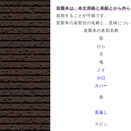
並製本は、本文用紙と表紙とから作ら
追加することが可能です。
並製本の各部分の名称と、意味につい
並製本の各部名称
背
ひら
天
地
ノド
小口
カバー
扉
見返し
スピン