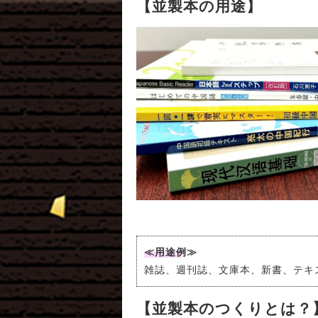
【並製本の用途】
≪用途例≫
雑誌、週刊誌、文庫本、新書、テキ
【並製本のつくりとは？