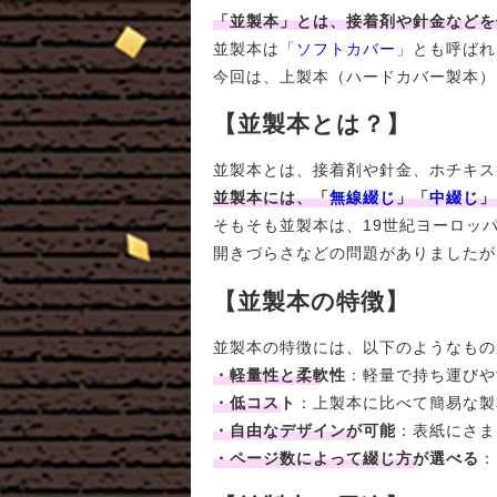
「並製本」とは、接着剤や針金などを
並製本は「
ソフトカバー
」とも呼ばれ
今回は、上製本（ハードカバー製本）
【並製本とは？】
並製本とは、接着剤や針金、ホチキス
並製本には、「
無線綴じ
」「
中綴じ
」
そもそも並製本は、19世紀ヨーロッ
開きづらさなどの問題がありましたが
【並製本の特徴】
並製本の特徴には、以下のようなもの
・軽量性と柔軟性
：軽量で持ち運びや
・低コスト
：上製本に比べて簡易な製
・自由なデザインが可能
：表紙にさま
・ページ数によって綴じ方が選べる
：