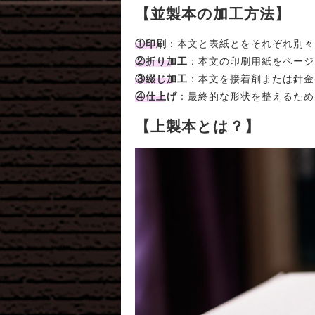
【並製本の加工方法】
①印刷
：本文と表紙とをそれぞれ別々
②折り加工
：本文の印刷用紙をページ
③綴じ加工
：本文を接着剤または針金
④仕上げ
：最終的な形状を整えるため
【上製本とは？】