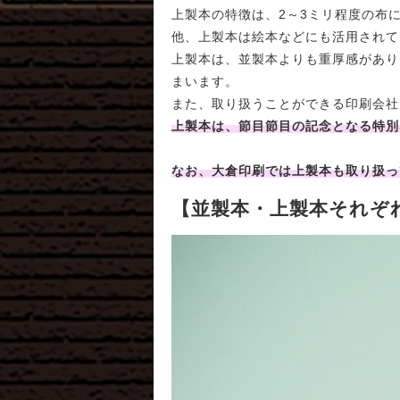
上製本の特徴は、2～3ミリ程度の布
他、上製本は絵本などにも活用されて
上製本は、並製本よりも重厚感があり
まいます。
また、取り扱うことができる印刷会社
上製本は、節目節目の記念となる特別
なお、大倉印刷では上製本も取り扱っ
【並製本・上製本それぞ