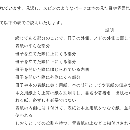
れています。
見返し、スピンのようなパーツは本の見た目や雰囲
て以下の表でご説明いたします。
説明
綴じてある部分のことで、冊子の外側。ノドの外側に面し
表紙の平らな部分
冊子を立てた際に上にくる部分
冊子を立てた際に下にくる部分
冊子を開いた際に綴じられている内側
冊子を開いた際に外側にくる部分
冊子や本の表紙に巻く用紙。本の“顔”としてや表紙の傷み
本文用紙より上質の紙を別刷りし、書名や著者名、出版社
れる紙。必ずしも必要ではない
表紙の内側に貼り付けて、表紙と本文用紙をつなぐ紙。並
使われる
しおりとしての役割を持つ。背表紙の上などに糊付けされ