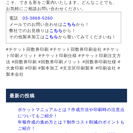
こそ、できる形をご案内いたします。どんなことでも、
お気軽にご相談お問い合わせください。
電話
03-3868-5260
メールでのお問い合わせは
こちら
から！
弊社でのお見積りは
こちら
から！
その他製本加工は
こちら
から覗いてみてくださいね！
#チケット回数券印刷 #チケット回数券印刷会社 #チケッ
ト印刷メリット #チケット印刷仕様 #チケット印刷注文方
法 #回数券印刷 #回数券印刷メリット #回数券印刷仕様 #
大倉印刷 #印刷 #製本加工 #文京区印刷製本 #印刷会社 #
製本会社
最新の投稿
ポケットマニュアルとは？作成方法や印刷時の注意点
についてもご紹介！
年報作成の進め方とは？制作コスト削減のポイントも
ご紹介！