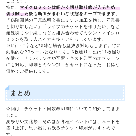
ことです。
特に、
マイクロミシンは細かく切り取り線が入るため、
切り離した後も断面がきれいな状態をキープできます。
「病院関係の同意説明文書にミシン加工を施し、同意書
と切り離したい」「ライブのチケットを作りたい」など
無線綴じや中綴じなどと組み合わせてミシン・マイクロ
ミシンを取り入れる方も多くいらっしゃいます。
※L字・F字など特殊な場合も型抜き対応もします。得に
効果的なPRツールとなります。6枚綴りまたは11枚綴り
が選べ、ナンバリングや可変テキスト印字のオプション
にも対応。印刷とミシン加工がセットになった、お得な
価格でご提供します。
まとめ
今回は、チケット・回数券印刷についてご紹介してきま
した。
夏祭りや文化祭、そのほか各種イベントには、ムードを
盛り上げ、思い出にも残るチケット印刷がおすすめで
す。