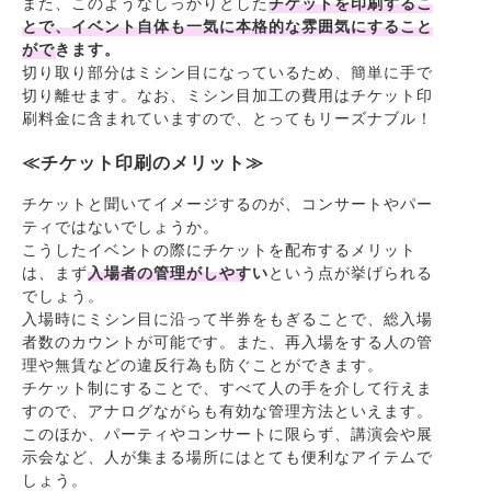
また、このようなしっかりとした
チケットを印刷するこ
とで、イベント自体も一気に本格的な雰囲気にすること
ができます。
切り取り部分はミシン目になっているため、簡単に手で
切り離せます。なお、ミシン目加工の費用はチケット印
刷料金に含まれていますので、とってもリーズナブル！
≪チケット印刷のメリット≫
チケットと聞いてイメージするのが、コンサートやパー
ティではないでしょうか。
こうしたイベントの際にチケットを配布するメリット
は、まず
入場者の管理がしやすい
という点が挙げられる
でしょう。
入場時にミシン目に沿って半券をもぎることで、総入場
者数のカウントが可能です。また、再入場をする人の管
理や無賃などの違反行為も防ぐことができます。
チケット制にすることで、すべて人の手を介して行えま
すので、アナログながらも有効な管理方法といえます。
このほか、パーティやコンサートに限らず、講演会や展
示会など、人が集まる場所にはとても便利なアイテムで
しょう。