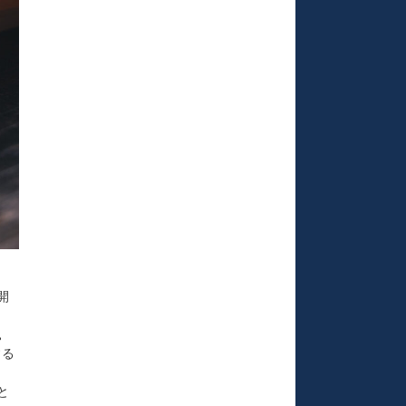
開
。
する
と