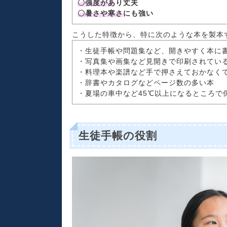
〇強度があり丈夫
〇暑さや寒さにも強い
こうした特徴から、特に次のような本を製本
・生徒手帳や問題集など、開きやすく本に
・写真集や画集など見開きで印刷されてい
・料理本や楽譜など手で押さえておかなく
・辞書やカタログなどページ数の多い本
・夏場の車中など45℃以上になるところで
生徒手帳の役割