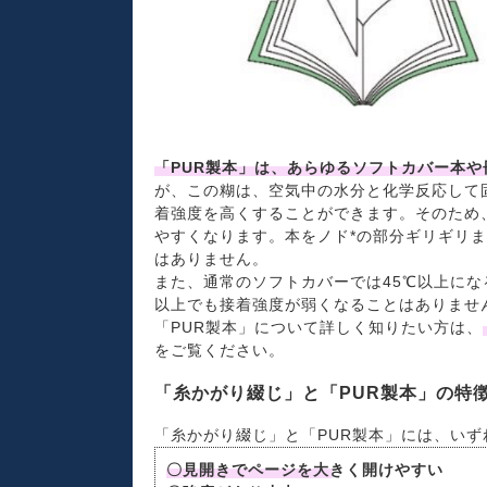
「PUR製本」は、あらゆるソフトカバー本
が、この糊は、空気中の水分と化学反応して
着強度を高くすることができます。そのため
やすくなります。本をノド*の部分ギリギリ
はありません。
また、通常のソフトカバーでは45℃以上にな
以上でも接着強度が弱くなることはありませ
「PUR製本」について詳しく知りたい方は、
をご覧ください。
「糸かがり綴じ」と「PUR製本」の特
「糸かがり綴じ」と「PUR製本」には、い
〇見開きでページを大きく開けやすい