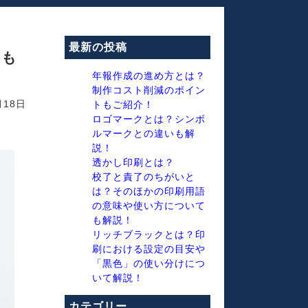
最新の投稿
ても
年報作成の進め方とは？
制作コスト削減のポイン
月18日
トもご紹介！
ロゴマークとは？シンボ
ルマークとの違いも解
説！
透かし印刷とは？
校了と責了のちがいと
は？そのほかの印刷用語
の意味や使い方について
も解説！
リッチブラックとは？印
刷における設定の目安や
「黒色」の使い分けにつ
いて解説！
カテゴリー