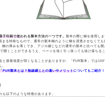
や冊子印刷で使われる製本方法の一つです。
製本の際に糊を使用しま
固まる特殊なもので、通常の製本糊のように糊を浸透させなくても
、糊の厚みを薄くでき、アジロ綴じなどの通常の製本と比べても開
まで開くことができるうえ、ページを強く引っ張っても抜け落ちる
ると接着強度が弱くなることがありますが、「PUR製本」では100
ん。
「
PUR製本とは？無線綴じとの違いやメリットについてもご紹介！
徴
ずれも以下のような特徴があります。