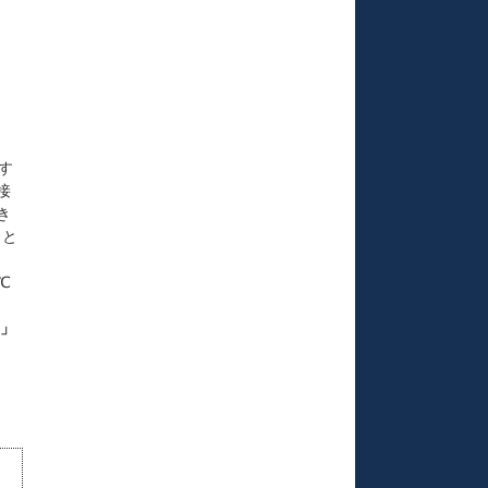
す
接
き
こと
℃
」