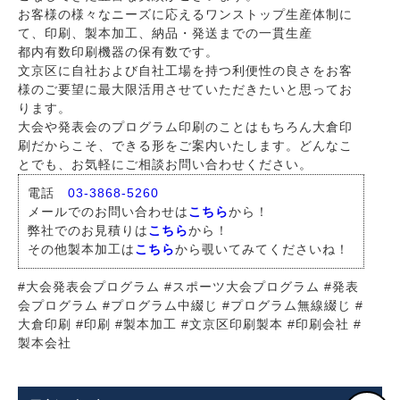
お客様の様々なニーズに応えるワンストップ生産体制に
て、印刷、製本加工、納品・発送までの一貫生産
都内有数印刷機器の保有数です。
文京区に自社および自社工場を持つ利便性の良さをお客
様のご要望に最大限活用させていただきたいと思ってお
ります。
大会や発表会のプログラム印刷のことはもちろん大倉印
刷だからこそ、できる形をご案内いたします。どんなこ
とでも、お気軽にご相談お問い合わせください。
電話
03-3868-5260
メールでのお問い合わせは
こちら
から！
弊社でのお見積りは
こちら
から！
その他製本加工は
こちら
から覗いてみてくださいね！
#大会発表会プログラム #スポーツ大会プログラム #発表
会プログラム #プログラム中綴じ #プログラム無線綴じ #
大倉印刷 #印刷 #製本加工 #文京区印刷製本 #印刷会社 #
製本会社