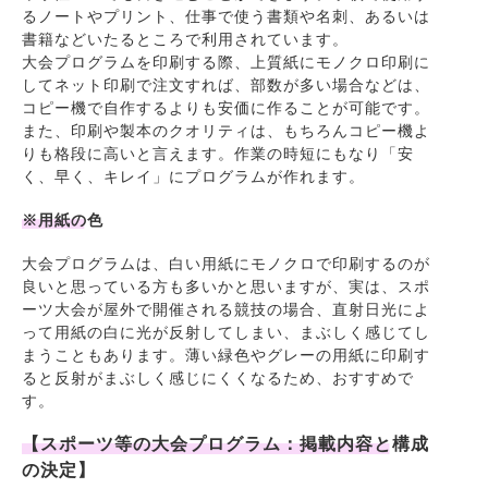
るノートやプリント、仕事で使う書類や名刺、あるいは
書籍などいたるところで利用されています。
大会プログラムを印刷する際、上質紙にモノクロ印刷に
してネット印刷で注文すれば、部数が多い場合などは、
コピー機で自作するよりも安価に作ることが可能です。
また、印刷や製本のクオリティは、もちろんコピー機よ
りも格段に高いと言えます。作業の時短にもなり「安
く、早く、キレイ」にプログラムが作れます。
※用紙の色
大会プログラムは、白い用紙にモノクロで印刷するのが
良いと思っている方も多いかと思いますが、実は、スポ
ーツ大会が屋外で開催される競技の場合、直射日光によ
って用紙の白に光が反射してしまい、まぶしく感じてし
まうこともあります。薄い緑色やグレーの用紙に印刷す
ると反射がまぶしく感じにくくなるため、おすすめで
す。
【スポーツ等の大会プログラム：掲載内容と構成
の決定】