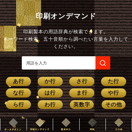
印刷オンデマンド
印刷製本の用語辞典が検索できます。
キーワード検索、五十音順から調べたい言葉を入力して
ください。
あ行
か行
さ行
た行
な行
は行
ま行
や行
ら行
わ行
英数字
その他