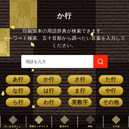
か行
印刷製本の用語辞典が検索できます。
キーワード検索、五十音順から調べたい言葉を入力して
ください。
あ行
か行
さ行
た行
な行
は行
ま行
や行
ら行
わ行
英数字
その他