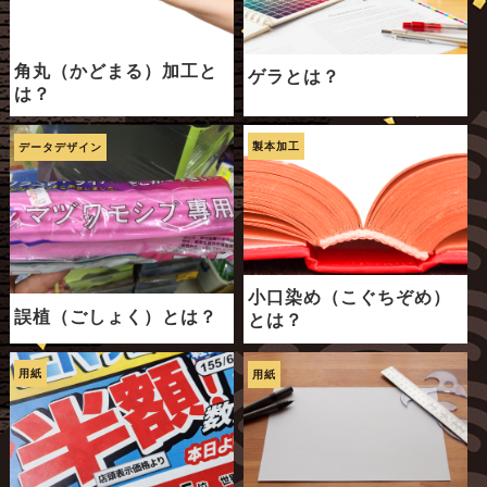
角丸（かどまる）加工と
ゲラとは？
は？
製本加工
データデザイン
小口染め（こぐちぞめ）
誤植（ごしょく）とは？
とは？
用紙
用紙