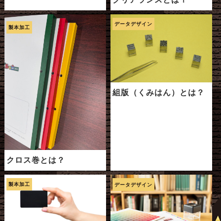
データデザイン
製本加工
組版（くみはん）とは？
クロス巻とは？
製本加工
データデザイン