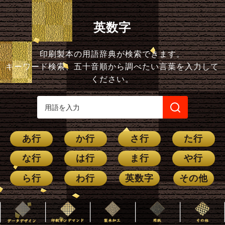
英数字
印刷製本の用語辞典が検索できます。
キーワード検索、五十音順から調べたい言葉を入力して
ください。
あ行
か行
さ行
た行
な行
は行
ま行
や行
ら行
わ行
英数字
その他