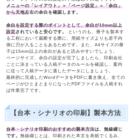
メニューの「レイアウト」＞「ページ設定」＞「余白」
から天地左右の余白を確認します。
余白を設定する際のポイントとして、余白が10mm以上
設定されていると安心です。
というのも、冊子を製本す
る工程において裁断する際に、用紙サイズよりも若干内
側に刃が入ることもあるためです。また、A4サイズの冊
子は15mm以上の余白があると読みやすいでしょう。
ページサイズ、余白の設定が完了しましたら、印刷会社
ごとに決まっている入稿データのルールを確認し、案内
に従って入稿データに適したデータにしましょう。
最終的に完成したWordデータをPDFに書き換え、全ての
ページがひとまとまりになったPDFファイルを入稿すれ
ば作業完了です。
【台本・シナリオの印刷】製本方法
台本・シナリオ印刷のおすすめの製本方法は、無線綴じ
です。
無線綴じとは、印刷された本文を表紙でくるみ、