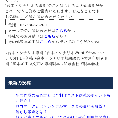
ります。
“台本・シナリオの印刷”のことはもちろん大倉印刷だから
こそ、できる形をご案内いたします。どんなことでも、
お気軽にご相談お問い合わせください。
電話 03-3868-5260
メールでのお問い合わせは
こちら
から！
弊社でのお見積りは
こちら
から！
その他製本加工は
こちら
から覗いてみてくださいね！
#台本・シナリオ印刷 #台本・シナリオWord #台本・シ
ナリオPDF入稿 #台本・シナリオ無線綴じ #大倉印刷 #印
刷 #製本加工 #文京区印刷製本 #印刷会社 #製本会社
最新の投稿
年報作成の進め方とは？制作コスト削減のポイントも
ご紹介！
ロゴマークとは？シンボルマークとの違いも解説！
透かし印刷とは？
校了と責了のちがいとは？そのほかの印刷用語の意味