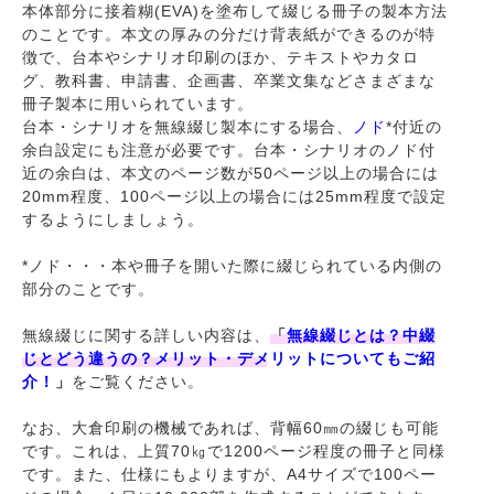
本体部分に接着糊(EVA)を塗布して綴じる冊子の製本方法
のことです。本文の厚みの分だけ背表紙ができるのが特
徴で、台本やシナリオ印刷のほか、テキストやカタロ
グ、教科書、申請書、企画書、卒業文集などさまざまな
冊子製本に用いられています。
台本・シナリオを無線綴じ製本にする場合、
ノド
*付近の
余白設定にも注意が必要です。台本・シナリオのノド付
近の余白は、本文のページ数が50ページ以上の場合には
20mm程度、100ページ以上の場合には25mm程度で設定
するようにしましょう。
*ノド・・・本や冊子を開いた際に綴じられている内側の
部分のことです。
無線綴じに関する詳しい内容は、
「
無線綴じとは？中綴
じとどう違うの？メリット・デメリットについてもご紹
介！
」
をご覧ください。
なお、大倉印刷の機械であれば、背幅60㎜の綴じも可能
です。これは、上質70㎏で1200ページ程度の冊子と同様
です。また、仕様にもよりますが、A4サイズで100ペー