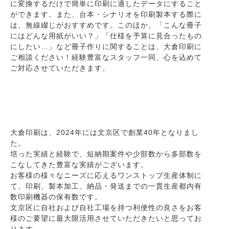
に変換するだけで簡単に印刷に適したデータにすること
ができます。また、台本・シナリオを印刷製本する際に
は、無線綴じがおすすめです。このほか、「こんな冊子
にはどんな用紙がいい？」「仕様を予算に見合ったもの
にしたい…」など冊子作りに関することは、大倉印刷に
ご相談ください！経験豊富なスタッフ一同、心を込めて
ご対応させていただきます。
大倉印刷は、2024年には文京区で創業40年となりまし
た。
培った実績と経験で、短納期案件や少部数から多部数を
こなしてきた豊富な実績がございます。
お客様の様々なニーズに応えるワンストップ生産体制に
て、印刷、製本加工、納品・発送までの一貫生産都内有
数印刷機器の保有数です。
文京区に自社および自社工場を持つ利便性の良さをお客
様のご要望に最大限活用させていただきたいと思ってお