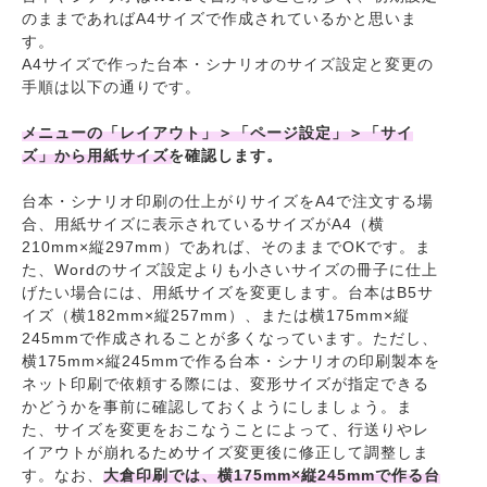
のままであればA4サイズで作成されているかと思いま
す。
A4サイズで作った台本・シナリオのサイズ設定と変更の
手順は以下の通りです。
メニューの「レイアウト」＞「ページ設定」＞「サイ
ズ」から用紙サイズを確認します。
台本・シナリオ印刷の仕上がりサイズをA4で注文する場
合、用紙サイズに表示されているサイズがA4（横
210mm×縦297mm）であれば、そのままでOKです。ま
た、Wordのサイズ設定よりも小さいサイズの冊子に仕上
げたい場合には、用紙サイズを変更します。台本はB5サ
イズ（横182mm×縦257mm）、または横175mm×縦
245mmで作成されることが多くなっています。ただし、
横175mm×縦245mmで作る台本・シナリオの印刷製本を
ネット印刷で依頼する際には、変形サイズが指定できる
かどうかを事前に確認しておくようにしましょう。ま
た、サイズを変更をおこなうことによって、行送りやレ
イアウトが崩れるためサイズ変更後に修正して調整しま
す。なお、
大倉印刷では、横175mm×縦245mmで作る台